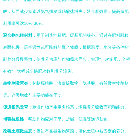
解，从而减少氮素以氨气挥发或硝酸盐淋失，延长肥效期，提高氮肥
利用率可达10%-30%。
聚合物包膜材料
：用于制造控释肥、缓释肥的核心。通过在肥料颗粒
表面包裹一层半透性或可降解的聚合物膜，根据温度、水分等条件控
制养分缓慢释放，使养分供应与作物需求同步，实现“一次施肥，全程
有效”，大幅减少施肥次数和养分流失。
生物刺激素类
：包括腐植酸、海藻提取物、氨基酸、有益微生物菌剂
等。这类增效剂主要功能在于：
促进根系发育
：刺激作物产生更多根系，增强养分吸收面积和能力。
增强抗逆性
：帮助作物应对干旱、盐碱、低温等逆境胁迫。
改善土壤微生态
：促进有益微生物繁殖，活化土壤中被固定的养分。