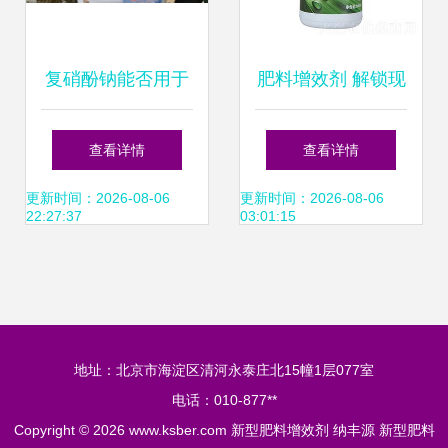
复硝酚钠能否用于
肥料增效剂 解锁现
西瓜灌根？新型肥
代农业潜力的新型
查看详情
查看详情
料增效剂的应用解
关键
更新时间：2026-08-06
更新时间：2026-08-06
22:27:37
03:01:15
析
地址：北京市海淀区清河永泰庄北15幢1层077室
电话：010-877**
Copyright © 2026
www.ksber.com
新型肥料增效剂
纳丰源
新型肥料