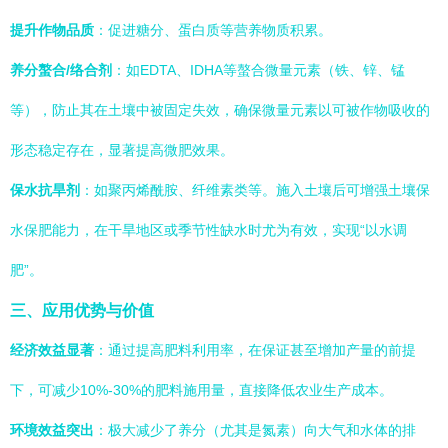
提升作物品质
：促进糖分、蛋白质等营养物质积累。
养分螯合/络合剂
：如EDTA、IDHA等螯合微量元素（铁、锌、锰
等），防止其在土壤中被固定失效，确保微量元素以可被作物吸收的
形态稳定存在，显著提高微肥效果。
保水抗旱剂
：如聚丙烯酰胺、纤维素类等。施入土壤后可增强土壤保
水保肥能力，在干旱地区或季节性缺水时尤为有效，实现“以水调
肥”。
三、应用优势与价值
经济效益显著
：通过提高肥料利用率，在保证甚至增加产量的前提
下，可减少10%-30%的肥料施用量，直接降低农业生产成本。
环境效益突出
：极大减少了养分（尤其是氮素）向大气和水体的排