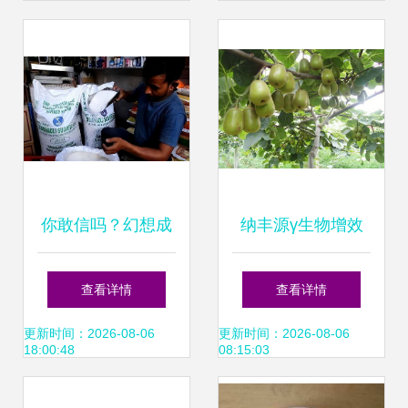
应用
质肥料解决方案
你敢信吗？幻想成
纳丰源γ生物增效
为联合国五常的印
因子 引领新型肥料
查看详情
查看详情
度，连百元一袋的
增效剂的高科技革
更新时间：2026-08-06
更新时间：2026-08-06
18:00:48
08:15:03
化肥都造不出新型
命