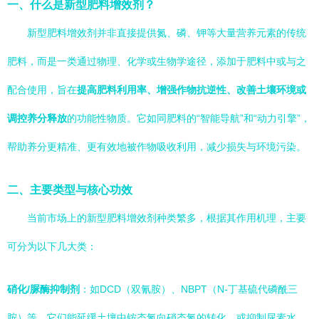
一、什么是新型肥料增效剂？
新型肥料增效剂并非直接提供氮、磷、钾等大量营养元素的传统
肥料，而是一类通过物理、化学或生物学途径，添加于肥料中或与之
配合使用，旨在
提高肥料利用率、增强作物抗逆性、改善土壤环境或
调控养分释放
的功能性物质。它如同肥料的“智能导航”和“动力引擎”，
帮助养分更精准、更有效地被作物吸收利用，减少损失与环境污染。
二、主要类型与核心功效
当前市场上的新型肥料增效剂种类繁多，根据其作用机理，主要
可分为以下几大类：
硝化/脲酶抑制剂
：如DCD（双氰胺）、NBPT（N-丁基硫代磷酰三
胺）等。它们能延缓土壤中铵态氮向硝态氮的转化，或抑制尿素水