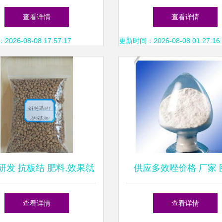
农资市场
盾?拉多美与袁隆平等
查看详情
查看详情
士同台论“稻”
26-08-08 17:57:17
更新时间：2026-08-08 01:27:16
研发 抗板结 肥料,效果就
供应多效唑价格 厂家 
是不一样,神奇
查看详情
查看详情