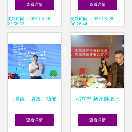
酸生物肥料 创新增
肥料增效剂荣获
查看详情
查看详情
效剂助力农业绿色
2024年度中国化工
更新时间：2026-08-06
更新时间：2026-08-06
22:58:22
06:28:44
发展
学会科技进步二等
奖
“增值、增效、功能
稻立丰 扬州胖墩水
化” 与大咖共话新
稻柯杈肥的创新增
查看详情
查看详情