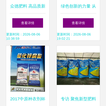
众德肥料 高品质新
绿色创新的力量 从
型肥图谱与顶尖天
肥料图片大全到新
查看详情
查看详情
然型高效肥料调节
型增效剂的探索
更新时间：2026-08-06
更新时间：2026-08-06
10:38:59
19:02:21
价值探究
2017中原种衣剂杯
专访 聚焦新型肥料