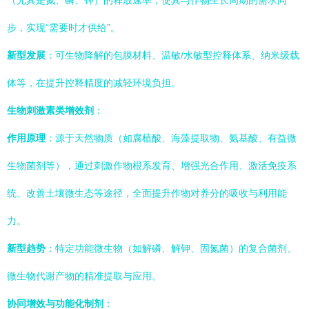
（尤其是氮、磷、钾）的释放速率，使其与作物生长周期的需求同
步，实现“需要时才供给”。
新型发展
：可生物降解的包膜材料、温敏/水敏型控释体系、纳米级载
体等，在提升控释精度的减轻环境负担。
生物刺激素类增效剂
：
作用原理
：源于天然物质（如腐植酸、海藻提取物、氨基酸、有益微
生物菌剂等），通过刺激作物根系发育、增强光合作用、激活免疫系
统、改善土壤微生态等途径，全面提升作物对养分的吸收与利用能
力。
新型趋势
：特定功能微生物（如解磷、解钾、固氮菌）的复合菌剂、
微生物代谢产物的精准提取与应用。
协同增效与功能化制剂
：