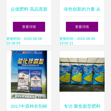
众德肥料 高品质新
绿色创新的力量 从
型肥图谱与顶尖天
肥料图片大全到新
查看详情
查看详情
然型高效肥料调节
型增效剂的探索
更新时间：2026-08-06
更新时间：2026-08-06
10:38:59
19:02:21
价值探究
2017中原种衣剂杯
专访 聚焦新型肥料